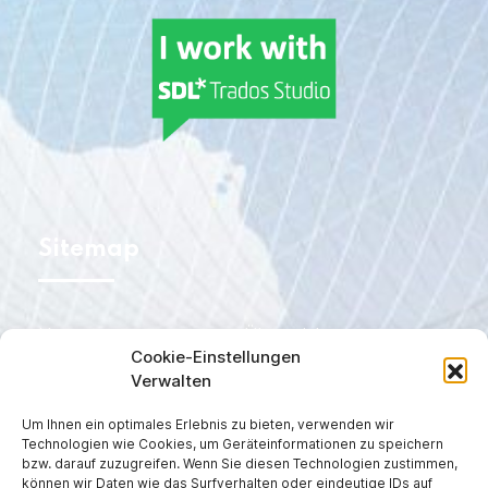
Sitemap
Home
Über mich
Cookie-Einstellungen
Dienstleistungen
Fachgebiete
Verwalten
Blog
Kontaktdaten
Um Ihnen ein optimales Erlebnis zu bieten, verwenden wir
Technologien wie Cookies, um Geräteinformationen zu speichern
EN
DE
bzw. darauf zuzugreifen. Wenn Sie diesen Technologien zustimmen,
können wir Daten wie das Surfverhalten oder eindeutige IDs auf