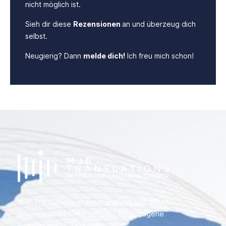
nicht möglich ist.
Sieh dir diese
Rezensionen
an und überzeug dich
selbst.
Neugierig? Dann
melde dich!
Ich freu mich schon!
MJP Translations ist ein in England und Wales
eingetragenes Unternehmen. Eingetragene
Firmennummer: 13274360.